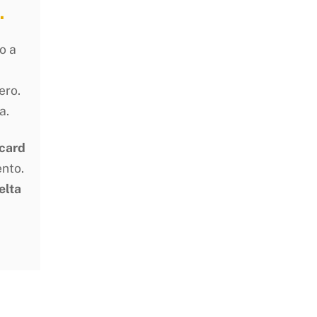
.
o a
ero.
a.
 card
ento.
elta