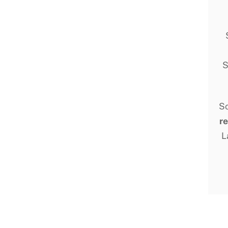
S
Sc
r
L