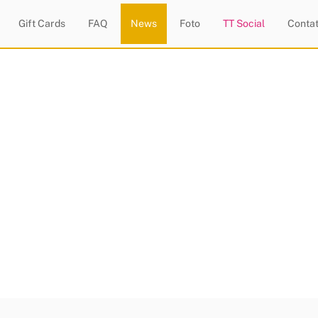
Gift Cards
FAQ
News
Foto
TT Social
Contat