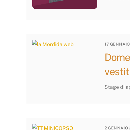
17 GENNAIO
Domen
vestit
Stage di a
2 GENNAIO 