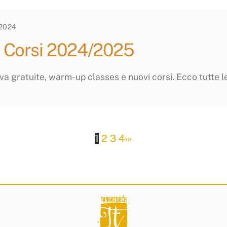
2024
 Corsi 2024/2025
va gratuite, warm-up classes e nuovi corsi. Ecco tutte le i
1
2
3
4
›
»