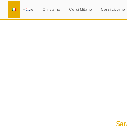
Skip
Home
Chi siamo
Corsi Milano
Corsi Livorno
to
content
Sar