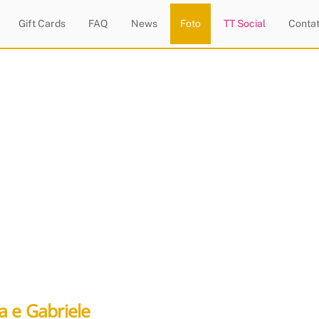
Gift Cards
FAQ
News
Foto
TT Social
Contat
a e Gabriele