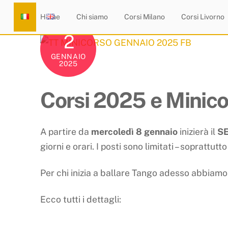
Skip
Home
Chi siamo
Corsi Milano
Corsi Livorno
to
2
content
GENNAIO
2025
Corsi 2025 e Minicor
A partire da
mercoledì 8 gennaio
inizierà il
S
giorni e orari. I posti sono limitati – soprattu
Per chi inizia a ballare
Tango
adesso abbiamo 
Ecco tutti i dettagli: