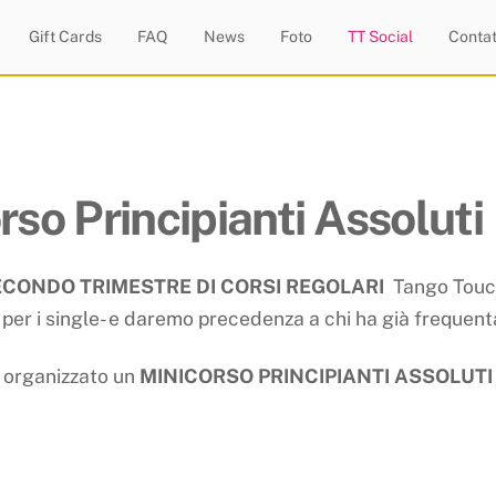
Gift Cards
FAQ
News
Foto
TT Social
Contat
so Principianti Assoluti
ECONDO TRIMESTRE DI CORSI REGOLARI
Tango
Tou
tto per i single- e daremo precedenza a chi ha già frequent
organizzato un
MINICORSO PRINCIPIANTI ASSOLUT