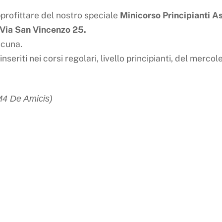
pprofittare del nostro speciale
Minicorso Principianti As
Via San Vincenzo 25.
scuna.
nseriti nei corsi regolari, livello principianti, del mercoled
M4 De Amicis)