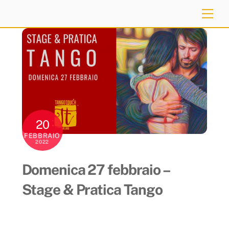
Skip
Me
to
content
20
FEBBRAIO
2022
Domenica 27 febbraio –
Stage & Pratica Tango