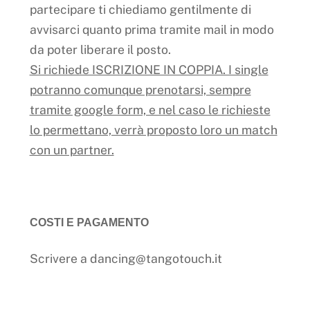
partecipare ti chiediamo gentilmente di
avvisarci quanto prima tramite mail in modo
da poter liberare il posto.
Si richiede ISCRIZIONE IN COPPIA. I single
potranno comunque prenotarsi, sempre
tramite google form, e nel caso le richieste
lo permettano, verrà proposto loro un match
con un partner.
COSTI E PAGAMENTO
Scrivere a dancing@tangotouch.it