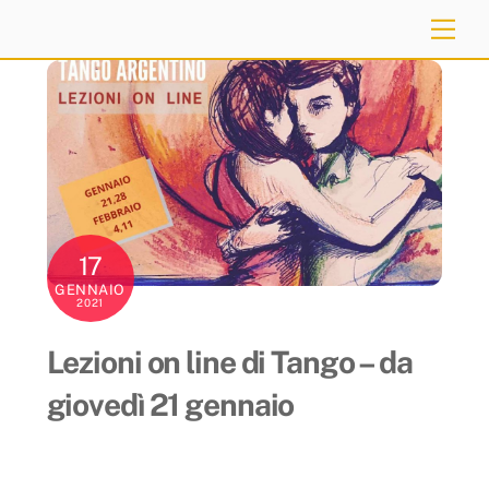
Skip
Me
to
content
17
GENNAIO
2021
Lezioni on line di Tango – da
giovedì 21 gennaio