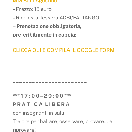
MM Sant’Agostino
– Prezzo: 15 euro
– Richiesta Tessera ACSI/FAI TANGO
– Prenotazione obbligatoria,
preferibilmente in coppia:
CLICCA QUI E COMPILA IL GOOGLE FORM
_______________________
*** 1 7 : 0 0 – 2 0 : 0 0 ***
P R A T I C A L I B E R A
con insegnanti in sala
Tre ore per ballare, osservare, provare… e
riprovare!