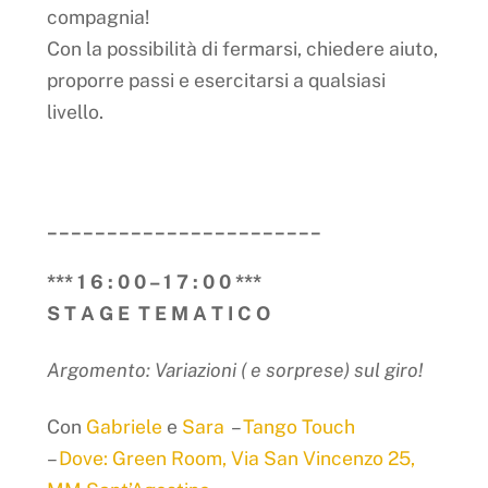
compagnia!
Con la possibilità di fermarsi, chiedere aiuto,
proporre passi e esercitarsi a qualsiasi
livello.
_______________________
*** 1 6 : 0 0 – 1 7 : 0 0 ***
S T A G E T E M A T I C O
Argomento: Variazioni ( e sorprese) sul giro!
Con
Gabriele
e
Sara
–
Tango Touch
–
Dove: Green Room, Via San Vincenzo 25,