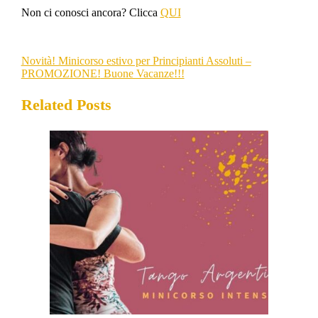
Non ci conosci ancora? Clicca
QUI
Novità! Minicorso estivo per Principianti Assoluti –
PROMOZIONE!
Buone Vacanze!!!
Related Posts