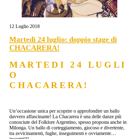
12
Luglio
2018
Martedì 24 luglio: doppio stage di
CHACARERA!
M A R T E D I 2 4 L U G L I
O
C H A C A R E R A !
Un’occasione unica per scoprire o approfondire un ballo
davvero affascinante! La Chacarera è una delle danze più
conosciute del Folklore Argentino, spesso proposta anche in
Milonga. Un ballo di corteggiamento, giocoso e divertente,
tra avvicinamenti, fughe, inseguimenti e ovviamente…
incontri!!!