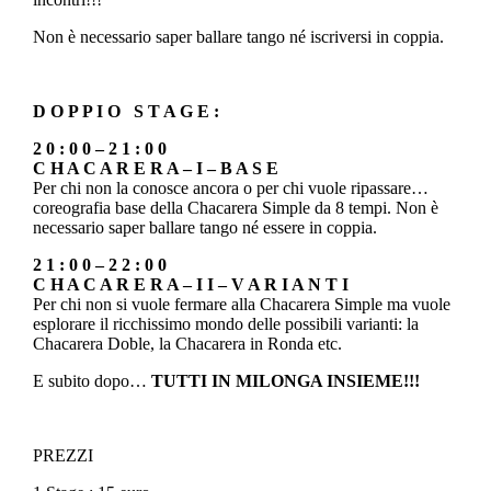
Non è necessario saper ballare tango né iscriversi in coppia.
D O P P I O S T A G E :
2 0 : 0 0 – 2 1 : 0 0
C H A C A R E R A – I – B A S E
Per chi non la conosce ancora o per chi vuole ripassare…
coreografia base della Chacarera Simple da 8 tempi. Non è
necessario saper ballare tango né essere in coppia.
2 1 : 0 0 – 2 2 : 0 0
C H A C A R E R A – I I – V A R I A N T I
Per chi non si vuole fermare alla Chacarera Simple ma vuole
esplorare il ricchissimo mondo delle possibili varianti: la
Chacarera Doble, la Chacarera in Ronda etc.
E subito dopo…
TUTTI IN MILONGA INSIEME!!!
PREZZI