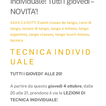
Individuale! Tutti i giovedì –
NOVITA’!
Eventi
clases de tango
,
corsi di
SARA CASOTTI
tango
,
lezioni di tango
,
tango a milano
,
tango
argentino
,
tango classes
,
tango touch milano
,
tecnica
T E C N I C A I N D I V I D
U A L E
TUTTI I GIOVEDI’ ALLE 20!
A partire da questo
giovedì 4 ottobre
, dalle
20 alle 21, prendono il via le
LEZIONI DI
TECNICA INDIVIDUALE
!