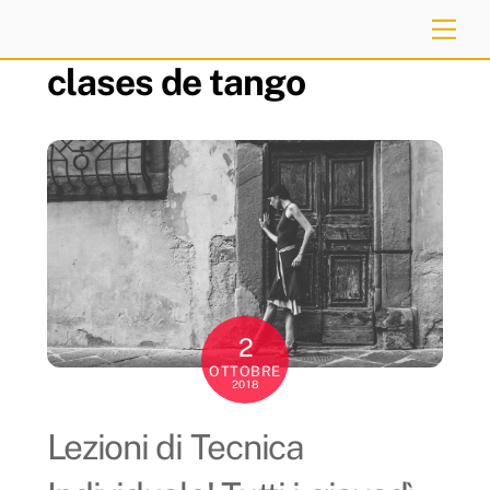
Skip
Me
to
clases de tango
content
2
OTTOBRE
2018
Lezioni di Tecnica