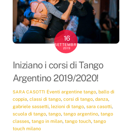
16
SETTEMBRE
2019
Iniziano i corsi di Tango
Argentino 2019/2020!
Eventi
argentine tango
,
ballo di
SARA CASOTTI
coppia
,
classi di tango
,
corsi di tango
,
danza
,
gabriele sassetti
,
lezioni di tango
,
sara casotti
,
scuola di tango
,
tango
,
tango argentino
,
tango
classes
,
tango in milan
,
tango touch
,
tango
touch milano