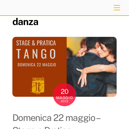
Skip
Me
to
danza
content
20
MAGGIO
2022
Domenica 22 maggio –