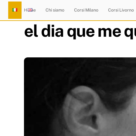
Skip
Home
Chi siamo
Corsi Milano
Corsi Livorno
to
content
el dia que me q