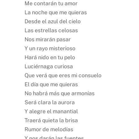
Me contarán tu amor
La noche que me quieras
Desde el azul del cielo
Las estrellas celosas
Nos mirarán pasar
Y un rayo misterioso
Hará nido en tu pelo
Luciérnaga curiosa
Que verá que eres mi consuelo
El día que me quieras
No habrá más que armonías
Será clara la aurora
Y alegre el manantial
Traerá quieta la brisa
Rumor de melodías
Y nos darán las fuentes