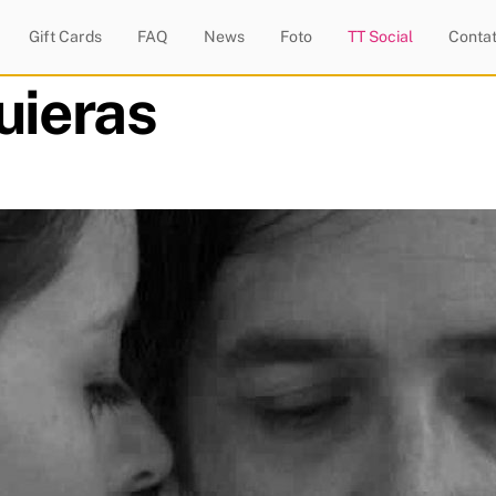
Gift Cards
FAQ
News
Foto
TT Social
Contat
uieras