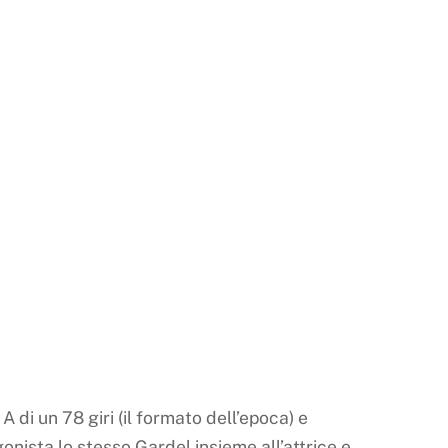
A di un 78 giri (il formato dell’epoca) e
nista lo stesso Gardel insieme all’attrice e