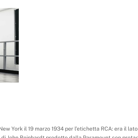
New York il 19 marzo 1934 per l’etichetta RCA: era il lato 
m di John Reinhardt prodotto dalla Paramount con protago