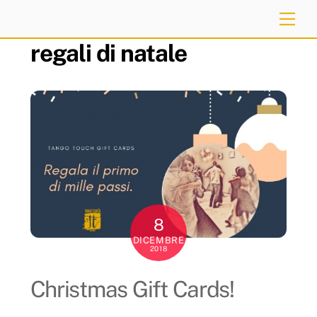
Skip
Me
to
regali di natale
content
8
DICEMBRE
2018
Christmas Gift Cards!