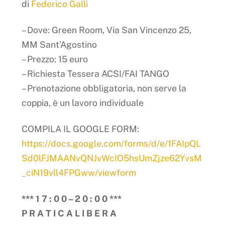
di
Federico Galli
– Dove: Green Room, Via San Vincenzo 25,
MM Sant’Agostino
– Prezzo: 15 euro
– Richiesta Tessera ACSI/FAI TANGO
– Prenotazione obbligatoria, non serve la
coppia, è un lavoro individuale
COMPILA IL GOOGLE FORM:
https://docs.google.com/forms/d/e/1FAIpQL
Sd0lFJMAANvQNJvWcIO5hsUmZjze62YvsM
_ciN19vll4FPGww/viewform
*** 1 7 : 0 0 – 2 0 : 0 0 ***
P R A T I C A L I B E R A