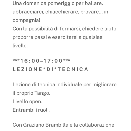
Una domenica pomeriggio per ballare,
abbracciarci, chiacchierare, provare… in
compagnia!
Con la possibilità di fermarsi, chiedere aiuto,
proporre passi e esercitarsi a qualsiasi
livello.
*** 1 6 : 0 0 – 1 7 : 0 0 ***
L E Z I O N E * D I * T E C N I C A
Lezione di tecnica individuale per migliorare
il proprio Tango.
Livello open.
Entrambi i ruoli.
Con Graziano Brambilla e la collaborazione