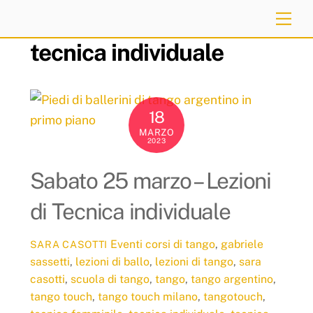
Skip
Me
to
tecnica individuale
content
18
MARZO
2023
Sabato 25 marzo – Lezioni
di Tecnica individuale
Eventi
corsi di tango
,
gabriele
SARA CASOTTI
sassetti
,
lezioni di ballo
,
lezioni di tango
,
sara
casotti
,
scuola di tango
,
tango
,
tango argentino
,
tango touch
,
tango touch milano
,
tangotouch
,