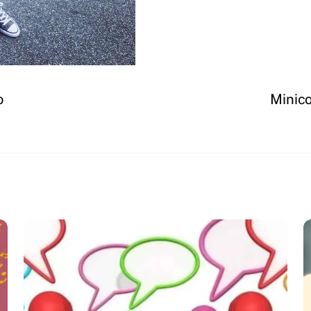
o
Minico