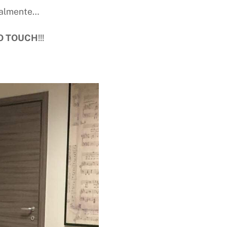
inalmente…
O
TOUCH
!!!