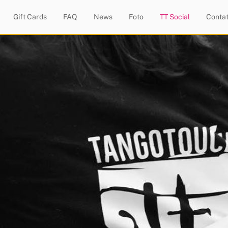
Gift Cards
FAQ
News
Foto
TT Social
Contat