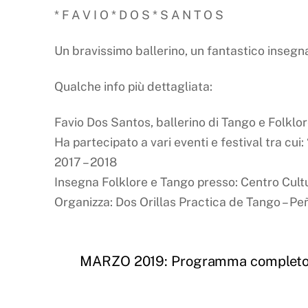
* F A V I O * D O S * S A N T O S
Un bravissimo ballerino, un fantastico inseg
Qualche info più dettagliata:
Favio Dos Santos, ballerino di Tango e Folklor
Ha partecipato a vari eventi e festival tra c
2017 – 2018
Insegna Folklore e Tango presso: Centro Cultu
Organizza: Dos Orillas Practica de Tango – Peñ
MARZO 2019: Programma complet