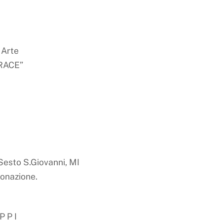
 Arte
RACE”
 Sesto S.Giovanni, MI
donazione.
 P P I