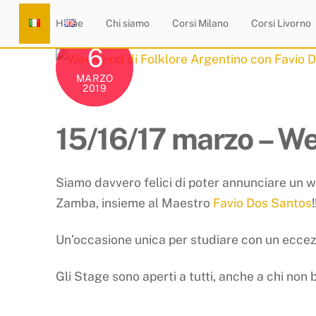
Skip
Home
Chi siamo
Corsi Milano
Corsi Livorno
to
6
content
MARZO
2019
15/16/17 marzo – We
Siamo davvero felici di poter annunciare un w
Zamba, insieme al Maestro
Favio Dos Santos
!
Un’occasione unica per studiare con un eccez
Gli Stage sono aperti a tutti, anche a chi non 
____________________________________