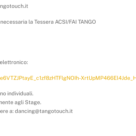
angotouch.it
 è necessaria la Tessera ACSI/FAI TANGO
elettronico:
QLSe6VTZJPtayE_c1zf8zHTFlgNOIh-XrtUpMP466El4Jde_
no individuali.
mente agli Stage.
vere a: dancing@tangotouch.it