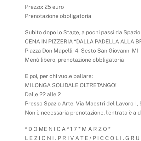
Prezzo: 25 euro
Prenotazione obbligatoria
Subito dopo lo Stage, a pochi passi da Spazio
CENA IN PIZZERIA “DALLA PADELLA ALLA B
Piazza Don Mapelli, 4, Sesto San Giovanni MI
Menù libero, prenotazione obbligatoria
E poi, per chi vuole ballare:
MILONGA SOLIDALE OLTRETANGO!
Dalle 22 alle 2
Presso Spazio Arte, Via Maestri del Lavoro 1,
Non è necessaria prenotazione, l’entrata è a 
* D O ME N I C A * 1 7 * M A R Z O *
L E Z I O N I . P R I V A T E / P I C C O L I . G R U