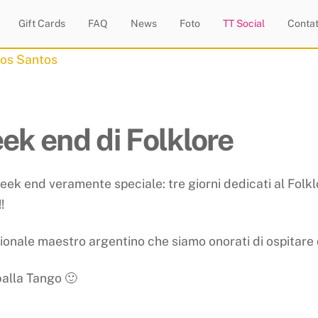
Gift Cards
FAQ
News
Foto
TT Social
Contat
ek end di Folklore
eek end veramente speciale: tre giorni dedicati al Folk
!!
ionale maestro argentino che siamo onorati di ospitare 
balla Tango 🙂