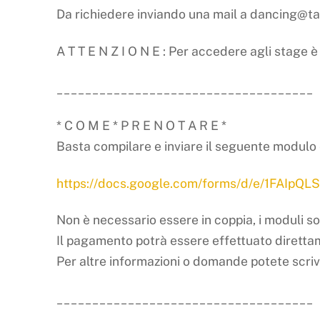
Da richiedere inviando una mail a dancing@t
A T T E N Z I O N E : Per accedere agli stage
____________________________________
* C O M E * P R E N O T A R E *
Basta compilare e inviare il seguente modulo 
https://docs.google.com/forms/d/e/1FAIp
Non è necessario essere in coppia, i moduli so
Il pagamento potrà essere effettuato diretta
Per altre informazioni o domande potete scri
____________________________________