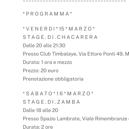
* P R O G R A M M A *
* V E N E R D I * 15 * M A R Z O *
S T A G E . D I . C H A C A R E R A
Dalle 20 alle 21:30
Presso Club Timbalaye, Via Ettore Ponti 49, 
Durata: 1 ora e mezzo
Prezzo: 20 euro
Prenotazione obbligatoria
* S A B A T O * 1 6 * M A R Z O *
S T A G E . D I . Z A M B A
Dalle 18 alle 20
Presso Spazio Lambrate, Viale Rimembranze d
Durata: 2 ore