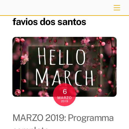
Skip
Me
to
favios dos santos
content
6
MARZO
2019
MARZO 2019: Programma