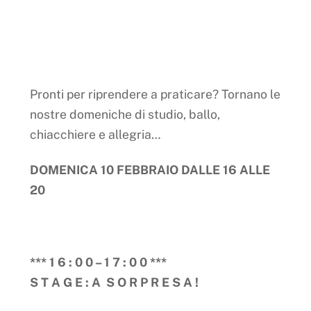
Pronti per riprendere a praticare? Tornano le
nostre domeniche di studio, ballo,
chiacchiere e allegria…
DOMENICA 10 FEBBRAIO DALLE 16 ALLE
20
*** 1 6 : 0 0 – 1 7 : 0 0 ***
S T A G E : A S O R P R E S A !