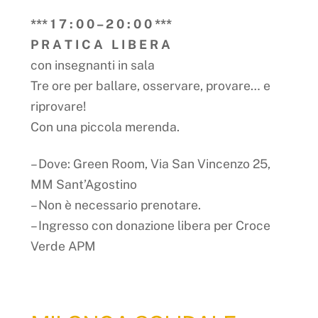
*** 1 7 : 0 0 – 2 0 : 0 0 ***
P R A T I C A L I B E R A
con insegnanti in sala
Tre ore per ballare, osservare, provare… e
riprovare!
Con una piccola merenda.
– Dove: Green Room, Via San Vincenzo 25,
MM Sant’Agostino
– Non è necessario prenotare.
– Ingresso con donazione libera per Croce
Verde APM