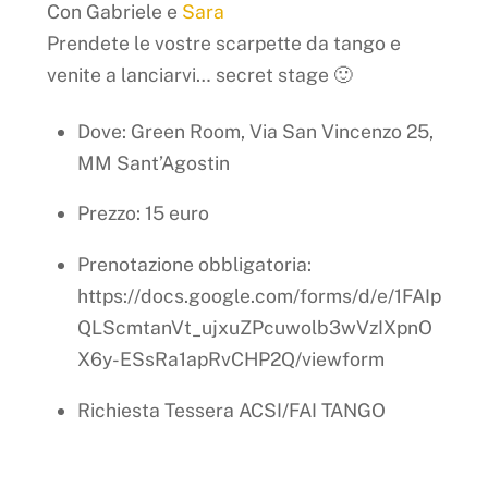
Con Gabriele e
Sara
Prendete le vostre scarpette da tango e
venite a lanciarvi… secret stage 🙂
Dove: Green Room, Via San Vincenzo 25,
MM Sant’Agostin
Prezzo: 15 euro
Prenotazione obbligatoria:
https://docs.google.com/forms/d/e/1FAIp
QLScmtanVt_ujxuZPcuwolb3wVzIXpnO
X6y-ESsRa1apRvCHP2Q/viewform
Richiesta Tessera ACSI/FAI TANGO