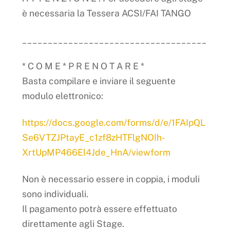
è necessaria la Tessera ACSI/FAI TANGO
____________________________________
* C O M E * P R E N O T A R E *
Basta compilare e inviare il seguente
modulo elettronico:
https://docs.google.com/forms/d/e/1FAIpQL
Se6VTZJPtayE_c1zf8zHTFlgNOIh-
XrtUpMP466El4Jde_HnA/viewform
Non è necessario essere in coppia, i moduli
sono individuali.
Il pagamento potrà essere effettuato
direttamente agli Stage.