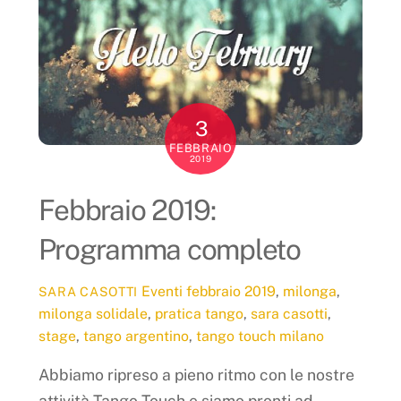
3
FEBBRAIO
2019
Febbraio 2019:
Programma completo
Eventi
febbraio 2019
,
milonga
,
SARA CASOTTI
milonga solidale
,
pratica tango
,
sara casotti
,
stage
,
tango argentino
,
tango touch milano
Abbiamo ripreso a pieno ritmo con le nostre
attività Tango Touch e siamo pronti ad