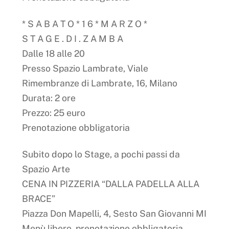
* S A B A T O * 1 6 * M A R Z O *
S T A G E . D I . Z A M B A
Dalle 18 alle 20
Presso Spazio Lambrate, Viale
Rimembranze di Lambrate, 16, Milano
Durata: 2 ore
Prezzo: 25 euro
Prenotazione obbligatoria
Subito dopo lo Stage, a pochi passi da
Spazio Arte
CENA IN PIZZERIA “DALLA PADELLA ALLA
BRACE”
Piazza Don Mapelli, 4, Sesto San Giovanni MI
Menù libero, prenotazione obbligatoria