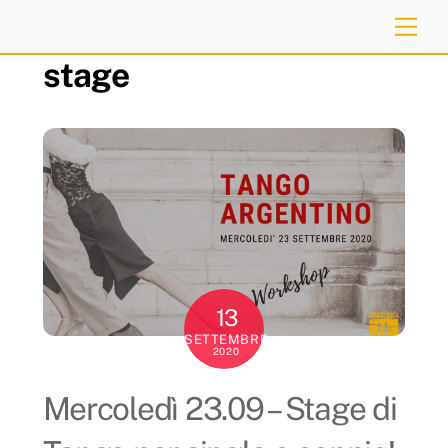
Skip
Me
to
stage
content
13
SETTEMBRE
2020
Mercoledì 23.09 – Stage di