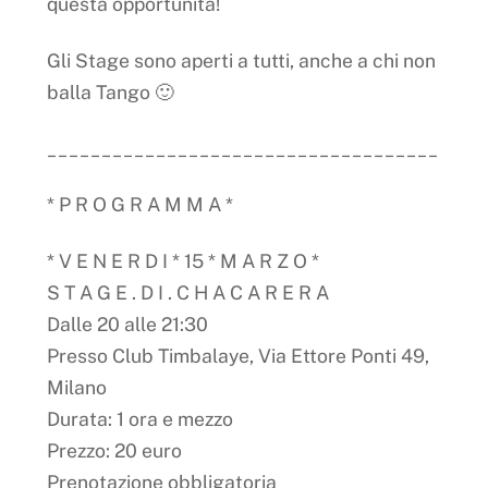
questa opportunità!
Gli Stage sono aperti a tutti, anche a chi non
balla Tango 🙂
____________________________________
* P R O G R A M M A *
* V E N E R D I * 15 * M A R Z O *
S T A G E . D I . C H A C A R E R A
Dalle 20 alle 21:30
Presso Club Timbalaye, Via Ettore Ponti 49,
Milano
Durata: 1 ora e mezzo
Prezzo: 20 euro
Prenotazione obbligatoria