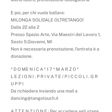
E poi, per chi vuole ballare:
MILONGA SOLIDALE OLTRETANGO!
Dalle 22 alle 2
Presso Spazio Arte, Via Maestri del Lavoro 1,
Sesto S.Giovanni, MI
Non è necessaria prenotazione, l’entrata è a
donazione.
* D O ME N I C A * 1 7 * M A R Z O *
L E Z I O N I . P R I V A T E / P I C C O L I . G R
U P P I
Da richiedere inviando una mail a
dancing@tangotouch.it
A T T E N Z I O N E : Per accedere agli stage