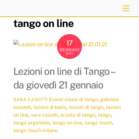
Skip
Me
to
tango on line
content
17
GENNAIO
2021
Lezioni on line di Tango –
da giovedì 21 gennaio
Eventi
classi di tango
,
gabriele
SARA CASOTTI
sassetti
,
lezioni di ballo
,
lezioni di tango
,
lezioni
on line
,
sara casotti
,
scuola di tango
,
tango
,
tango argentino
,
tango on line
,
tango touch
,
tango touch milano